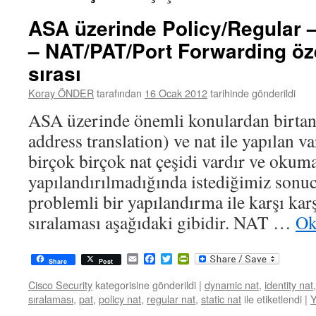
ASA üzerinde Policy/Regular 
– NAT/PAT/Port Forwarding öze
sırası
Koray ÖNDER
tarafından
16 Ocak 2012
tarihinde gönderildi
ASA üzerinde önemli konulardan birtan
address translation) ve nat ile yapılan v
birçok birçok nat çeşidi vardır ve okum
yapılandırılmadığında istediğimiz sonu
problemli bir yapılandırma ile karşı kar
sıralaması aşağıdaki gibidir. NAT …
Ok
Email
Facebook
Twitter
PrintFriendly
Share
Post
Cisco Security
kategorisine gönderildi
|
dynamic nat
,
identity nat
sıralaması
,
pat
,
policy nat
,
regular nat
,
static nat
ile etiketlendi
|
Y