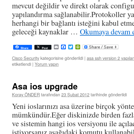
mevcut değildir ve direkt olarak config
yapılandırma sağlanabilir.Protokoller y
herhangi bir bağlantı isteğini kabul etm
geleceği kaynaklar …
Okumaya devam 
Email
Facebook
Twitter
PrintFriendly
Share
Post
Cisco Security
kategorisine gönderildi
|
asa ssh version 2 yapıla
etiketlendi
|
Yorum yapın
Asa ios upgrade
Koray ÖNDER
tarafından
23 Şubat 2012
tarihinde gönderildi
Yeni ioslarınızı asa üzerine birçok yönt
mümkündür.Eğer diskinizde birden fazl
ve sistemin hangi ios versiyonu ile açıla
istiyorsanız aşağıdaki komutu kullanabil