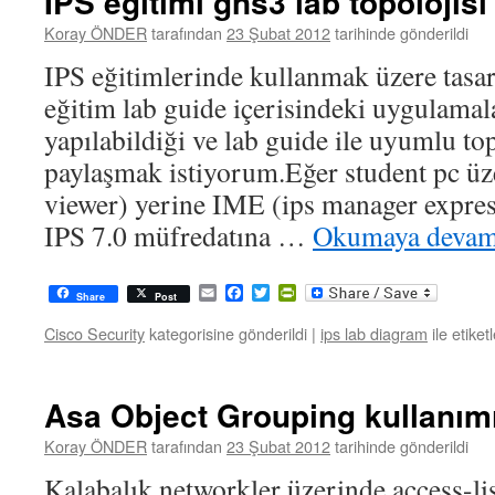
IPS eğitimi gns3 lab topolojisi
Koray ÖNDER
tarafından
23 Şubat 2012
tarihinde gönderildi
IPS eğitimlerinde kullanmak üzere tas
eğitim lab guide içerisindeki uygulamal
yapılabildiği ve lab guide ile uyumlu top
paylaşmak istiyorum.Eğer student pc üze
viewer) yerine IME (ips manager expres
IPS 7.0 müfredatına …
Okumaya devam
Email
Facebook
Twitter
PrintFriendly
Share
Post
Cisco Security
kategorisine gönderildi
|
ips lab diagram
ile etiket
Asa Object Grouping kullanım
Koray ÖNDER
tarafından
23 Şubat 2012
tarihinde gönderildi
Kalabalık networkler üzerinde access-lis