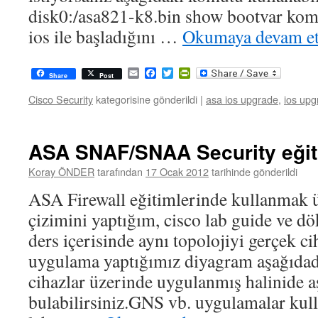
disk0:/asa821-k8.bin show bootvar komu
ios ile başladığını …
Okumaya devam e
Email
Facebook
Twitter
PrintFriendly
Share
Post
Cisco Security
kategorisine gönderildi
|
asa ios upgrade
,
ios upg
ASA SNAF/SNAA Security eğitim
Koray ÖNDER
tarafından
17 Ocak 2012
tarihinde gönderildi
ASA Firewall eğitimlerinde kullanmak 
çizimini yaptığım, cisco lab guide ve 
ders içerisinde aynı topolojiyi gerçek c
uygulama yaptığımız diyagram aşağıdadı
cihazlar üzerinde uygulanmış halinide a
bulabilirsiniz.GNS vb. uygulamalar kull