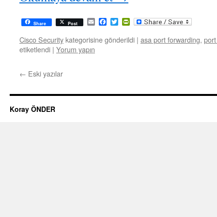
Email
Facebook
Twitter
PrintFriendly
Share
Post
Cisco Security
kategorisine gönderildi
|
asa port forwarding
,
port
etiketlendi
|
Yorum yapın
←
Eski yazılar
Koray ÖNDER