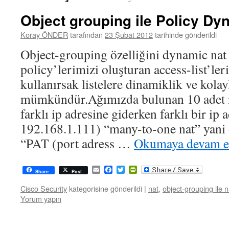
Object grouping ile Policy D
Koray ÖNDER
tarafından
23 Şubat 2012
tarihinde gönderildi
Object-grouping özelliğini dynamic nat
policy’lerimizi oluşturan access-list’ler
kullanırsak listelere dinamiklik ve kol
mümkündür.Ağımızda bulunan 10 adet 
farklı ip adresine giderken farklı bir ip
192.168.1.111) “many-to-one nat” yani 
“PAT (port adress …
Okumaya devam 
Email
Facebook
Twitter
PrintFriendly
Share
Post
Cisco Security
kategorisine gönderildi
|
nat
,
object-grouping ile n
Yorum yapın