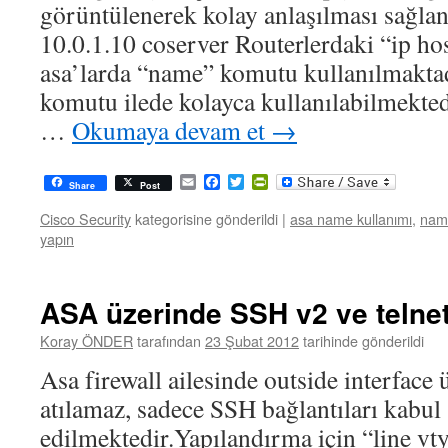
görüntülenerek kolay anlaşılması sağla
10.0.1.10 coserver Routerlerdaki “ip ho
asa’larda “name” komutu kullanılmaktad
komutu ilede kolayca kullanılabilmekte
…
Okumaya devam et
→
Email
Facebook
Twitter
PrintFriendly
Share
Post
Cisco Security
kategorisine gönderildi
|
asa name kullanımı
,
nam
yapın
ASA üzerinde SSH v2 ve telnet
Koray ÖNDER
tarafından
23 Şubat 2012
tarihinde gönderildi
Asa firewall ailesinde outside interface 
atılamaz, sadece SSH bağlantıları kabul
edilmektedir.Yapılandırma için “line vt