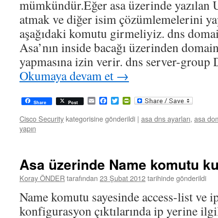
mümkündür.Eğer asa üzerinde yazılan 
atmak ve diğer isim çözümlemelerini ya
aşağıdaki komutu girmeliyiz. dns doma
Asa’nın inside bacağı üzerinden domain
yapmasına izin verir. dns server-grou
Okumaya devam et
→
Email
Facebook
Twitter
PrintFriendly
Share
Post
Cisco Security
kategorisine gönderildi
|
asa dns ayarları
,
asa do
yapın
Asa üzerinde Name komutu ku
Koray ÖNDER
tarafından
23 Şubat 2012
tarihinde gönderildi
Name komutu sayesinde access-list ve ip
konfigurasyon çıktılarında ip yerine ilgi