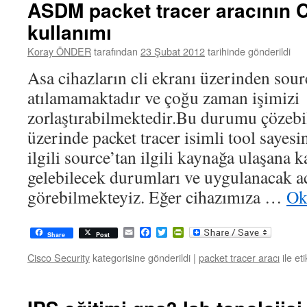
ASDM packet tracer aracının 
kullanımı
Koray ÖNDER
tarafından
23 Şubat 2012
tarihinde gönderildi
Asa cihazların cli ekranı üzerinden sour
atılamamaktadır ve çoğu zaman işimizi
zorlaştırabilmektedir.Bu durumu çöze
üzerinde packet tracer isimli tool sayesi
ilgili source’tan ilgili kaynağa ulaşana 
gelebilecek durumları ve uygulanacak a
görebilmekteyiz. Eğer cihazımıza …
Ok
Email
Facebook
Twitter
PrintFriendly
Share
Post
Cisco Security
kategorisine gönderildi
|
packet tracer aracı
ile et