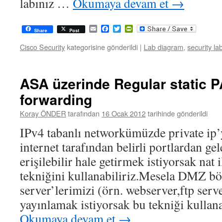
labınız …
Okumaya devam et
→
Email
Facebook
Twitter
PrintFriendly
Share
Post
Cisco Security
kategorisine gönderildi
|
Lab diagram
,
security la
ASA üzerinde Regular static PA
forwarding
Koray ÖNDER
tarafından
16 Ocak 2012
tarihinde gönderildi
IPv4 tabanlı networkümüzde private ip’y
internet tarafından belirli portlardan gel
erişilebilir hale getirmek istiyorsak nat
tekniğini kullanabiliriz.Mesela DMZ b
server’lerimizi (örn. webserver,ftp serv
yayınlamak istiyorsak bu tekniği kullan
Okumaya devam et
→