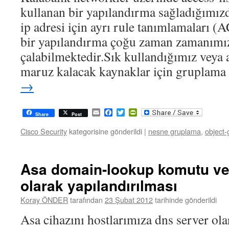
kullanan bir yapılandırma sağladığımızd
ip adresi için ayrı rule tanımlamaları 
bir yapılandırma çoğu zaman zamanımız
çalabilmektedir.Sık kullandığımız veya a
maruz kalacak kaynaklar için gruplam
→
Email
Facebook
Twitter
PrintFriendly
Share
Post
Cisco Security
kategorisine gönderildi
|
nesne gruplama
,
object-
Asa domain-lookup komutu ve
olarak yapılandırılması
Koray ÖNDER
tarafından
23 Şubat 2012
tarihinde gönderildi
Asa cihazını hostlarımıza dns server ol