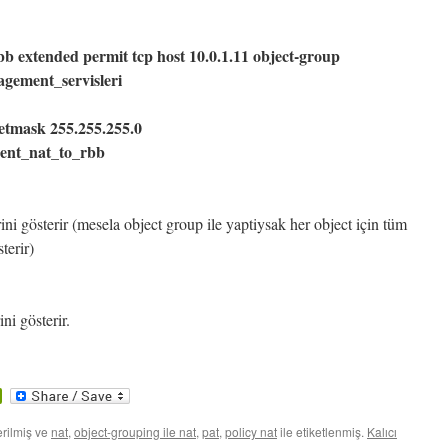
b extended permit tcp host 10.0.1.11 object-group
agement_servisleri
netmask 255.255.255.0
ement_nat_to_rbb
ni gösterir (mesela object group ile yaptiysak her object için tüm
terir)
ini gösterir.
ok
tter
PrintFriendly
rilmiş ve
nat
,
object-grouping ile nat
,
pat
,
policy nat
ile etiketlenmiş.
Kalıcı