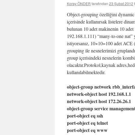
Koray ÖNDER
tarafından
23 Şubat 2012
Object-grouping özelliğini dynamic n
içerisinde kullanırsak listelere d
bulunan 10 adet makinenin 10 adet fa
192.168.1.111) “many-to-one nat” y
istiyorsanız, 10×10=100 adet ACE (a
grouping ile nesnelerimizi grupland
group içerisindeki nesnelerin komb
olacaktır.Protokol,kaynak adres,hede
kullanılabilmektedir.
object-group network rbb_interf
network-object host 192.168.1.1
network-object host 172.26.26.1
object-group service management_
port-object eq ssh
port-object eq telnet
port-object eq www