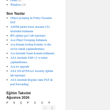
Genel
(1)
Windows
(2)
Son Yazılar
Object grouping ile Policy Dynamic
PAT
ASDM packet tracer aracının CLI
üzerinden kullanımı
IPS eğitimi gns3 lab topolojisi
Asa Object Grouping kullanımı
Asa domain-lookup komutu ve dns
server olarak yapılandırılması
Asa üzerinde Name komutu kullanımı
ASA üzerinde SSH v2 ve telnet
yapılandırması
Asa ios upgrade
ASA SNAF/SNAA Security eğitimi
lab topolojisi
ASA üzerinde Regular static PAT ile
port forwarding
Eğitim Takvimi
Ağustos 2026
P
S
Ç
P
C
C
P
1
2