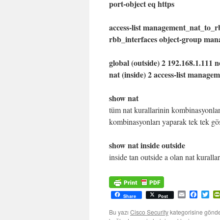
port-object eq https
access-list management_nat_to_rb
rbb_interfaces object-group man
global (outside) 2 192.168.1.111 
nat (inside) 2 access-list manag
show nat
tüm nat kurallarinin kombinasyonlari
kombinasyonları yaparak tek tek gös
show nat inside outside
inside tan outside a olan nat kurallar
Email
Facebo
Twi
Share
Post
Bu yazı
Cisco Security
kategorisine gönde