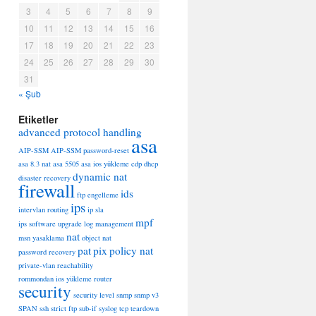
3
4
5
6
7
8
9
10
11
12
13
14
15
16
17
18
19
20
21
22
23
24
25
26
27
28
29
30
31
« Şub
Etiketler
advanced protocol handling
asa
AIP-SSM
AIP-SSM password-reset
asa 8.3 nat
asa 5505
asa ios yükleme
cdp
dhcp
dynamic nat
disaster recovery
firewall
ids
ftp engelleme
ips
intervlan routing
ip sla
mpf
ips software upgrade
log
management
nat
msn yasaklama
object nat
pat
pix
policy nat
password recovery
private-vlan
reachability
rommondan ios yükleme
router
security
security level
snmp
snmp v3
SPAN
ssh
strict ftp
sub-if
syslog
tcp teardown