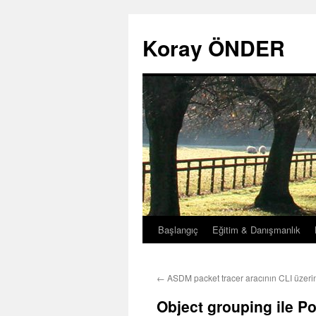
Koray ÖNDER
Başlangıç
Eğitim & Danışmanlık
İçeriğe
atla
←
ASDM packet tracer aracının CLI üzeri
Object grouping ile P