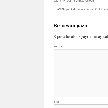
bağlantıyı
yer imlerinize ekleyin.
←
ASDM packet tracer aracının CLI üzeri
Bir cevap yazın
E-posta hesabınız yayımlanmayaca
Yorum
İsim
*