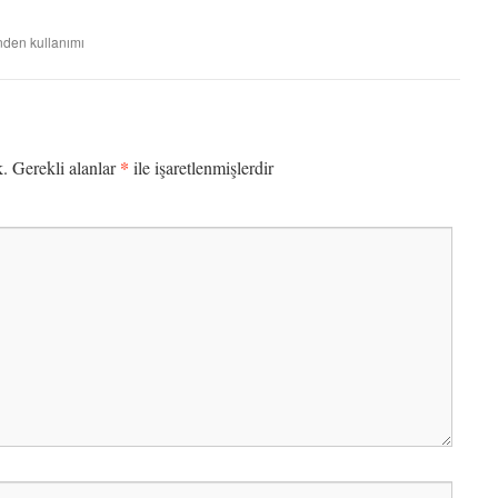
nden kullanımı
*
k.
Gerekli alanlar
ile işaretlenmişlerdir