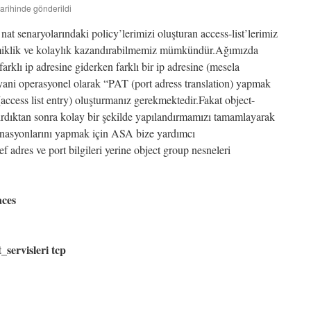
tarihinde gönderildi
at senaryolarındaki policy’lerimizi oluşturan access-list’lerimiz
inamiklik ve kolaylık kazandırabilmemiz mümkündür.Ağımızda
rklı ip adresine giderken farklı bir ip adresine (mesela
ani operasyonel olarak “PAT (port adress translation) yapmak
ccess list entry) oluşturmanız gerekmektedir.Fakat object-
ırdıktan sonra kolay bir şekilde yapılandırmamızı tamamlayarak
inasyonlarını yapmak için ASA bize yardımcı
f adres ve port bilgileri yerine object group nesneleri
aces
servisleri tcp