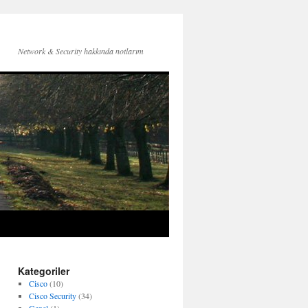
Network & Security hakkında notlarım
Kategoriler
Cisco
(10)
Cisco Security
(34)