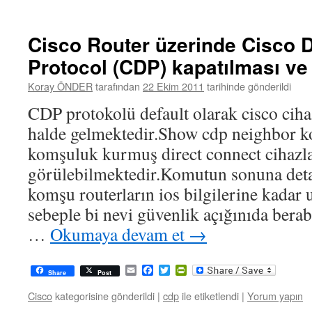
Cisco Router üzerinde Cisco 
Protocol (CDP) kapatılması ve
Koray ÖNDER
tarafından
22 Ekim 2011
tarihinde gönderildi
CDP protokolü default olarak cisco ciha
halde gelmektedir.Show cdp neighbor k
komşuluk kurmuş direct connect cihazlar
görülebilmektedir.Komutun sonuna deta
komşu routerların ios bilgilerine kadar 
sebeple bi nevi güvenlik açığınıda berab
…
Okumaya devam et
→
Email
Facebook
Twitter
PrintFriendly
Share
Post
Cisco
kategorisine gönderildi
|
cdp
ile etiketlendi
|
Yorum yapın