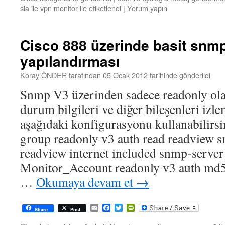
sla ile vpn monitor
ile etiketlendi
|
Yorum yapın
Cisco 888 üzerinde basit snm
yapılandırması
Koray ÖNDER
tarafından
05 Ocak 2012
tarihinde gönderildi
Snmp V3 üzerinden sadece readonly olar
durum bilgileri ve diğer bileşenleri izle
aşağıdaki konfigurasyonu kullanabilirsi
group readonly v3 auth read readview 
readview internet included snmp-server
Monitor_Account readonly v3 auth md5
…
Okumaya devam et
→
Email
Facebook
Twitter
PrintFriendly
Share
Post