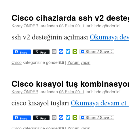
Cisco cihazlarda ssh v2 deste
Koray ÖNDER
tarafından
06 Ekim 2011
tarihinde gönderildi
ssh v2 desteğinin açılması
Okumaya de
Email
Facebook
Twitter
PrintFriendly
Share
Post
Cisco
kategorisine gönderildi
|
Yorum yapın
Cisco kısayol tuş kombinasyon
Koray ÖNDER
tarafından
06 Ekim 2011
tarihinde gönderildi
cisco kısayol tuşları
Okumaya devam et
Email
Facebook
Twitter
PrintFriendly
Share
Post
Cisco
kategorisine gönderildi
|
Yorum yapın