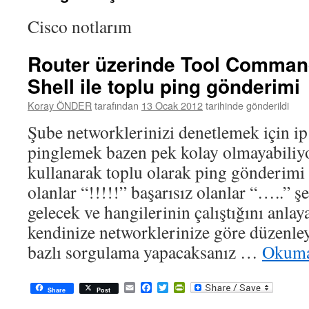
Cisco notlarım
Router üzerinde Tool Comma
Shell ile toplu ping gönderimi
Koray ÖNDER
tarafından
13 Ocak 2012
tarihinde gönderildi
Şube networklerinizi denetlemek için ip 
pinglemek bazen pek kolay olmayabiliyo
kullanarak toplu olarak ping gönderimi 
olanlar “!!!!!” başarısız olanlar “…..” ş
gelecek ve hangilerinin çalıştığını anlaya
kendinize networklerinize göre düzenle
bazlı sorgulama yapacaksanız …
Okuma
Email
Facebook
Twitter
PrintFriendly
Share
Post