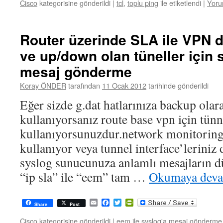
Cisco
kategorisine gönderildi
|
tcl
,
toplu ping
ile etiketlendi
|
Yoru
Router üzerinde SLA ile VPN 
ve up/down olan tüneller için 
mesaj gönderme
Koray ÖNDER
tarafından
11 Ocak 2012
tarihinde gönderildi
Eğer sizde g.dat hatlarınıza backup olara
kullanıyorsanız route base vpn için tünne
kullanıyorsunuzdur.network monitoring’
kullanıyor veya tunnel interface’lerini
syslog sunucunuza anlamlı mesajların d
“ip sla” ile “eem” tam …
Okumaya dev
Email
Facebook
Twitter
PrintFriendly
Share
Post
Cisco
kategorisine gönderildi
|
eem ile syslog'a mesaj gönderme