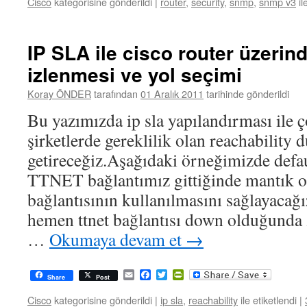
Cisco
kategorisine gönderildi
|
router
,
security
,
snmp
,
snmp v3
il
IP SLA ile cisco router üzerind
izlenmesi ve yol seçimi
Koray ÖNDER
tarafından
01 Aralık 2011
tarihinde gönderildi
Bu yazımızda ip sla yapılandırması ile ço
şirketlerde gereklilik olan reachabilit
getireceğiz.Aşağıdaki örneğimizde defau
TTNET bağlantımız gittiğinde mantı
bağlantısının kullanılmasını sağlayacağı
hemen ttnet bağlantısı down olduğunda z
…
Okumaya devam et
→
Email
Facebook
Twitter
PrintFriendly
Share
Post
Cisco
kategorisine gönderildi
|
ip sla
,
reachability
ile etiketlendi
|