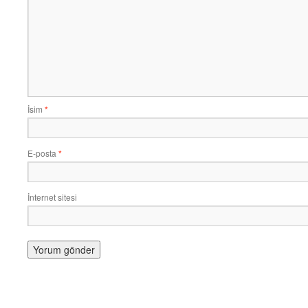
İsim
*
E-posta
*
İnternet sitesi