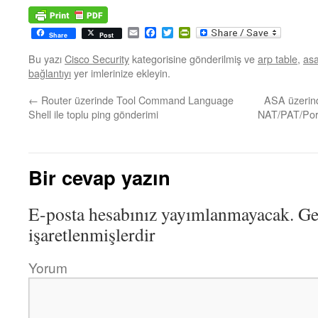
Email
Facebook
Twitter
PrintFriendly
Share
Post
Bu yazı
Cisco Security
kategorisine gönderilmiş ve
arp table
,
asa
bağlantıyı
yer imlerinize ekleyin.
←
Router üzerinde Tool Command Language
ASA üzerind
Shell ile toplu ping gönderimi
NAT/PAT/Port 
Bir cevap yazın
E-posta hesabınız yayımlanmayacak.
Ger
işaretlenmişlerdir
Yorum