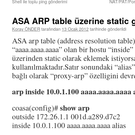
Shell ile toplu ping gönderimi
NAT/PAT/Port 
ASA ARP table üzerine static 
Koray ÖNDER
tarafından
13 Ocak 2012
tarihinde gönderildi
ASA arp table (address resolution table)
“aaaa.aaaa.aaaa” olan bir hostu “inside” 
üzerinden static olarak eklemek istiyor
kullanılmaktadır.Satır sonundaki “alias” 
bağlı olarak “proxy-arp” özelligini devr
arp inside 10.0.1.100 aaaa.aaaa.aaaa 
show arp
coasa(config)#
outside 172.26.1.1 001d.a289.d7c2
inside 10.0.1.100 aaaa.aaaa.aaaa alias