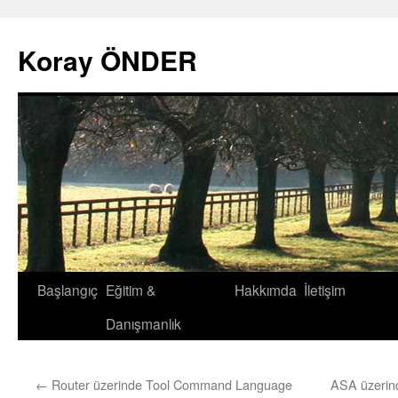
Koray ÖNDER
Başlangıç
Eğitim &
Hakkımda
İletişim
İçeriğe
Danışmanlık
atla
←
Router üzerinde Tool Command Language
ASA üzerind